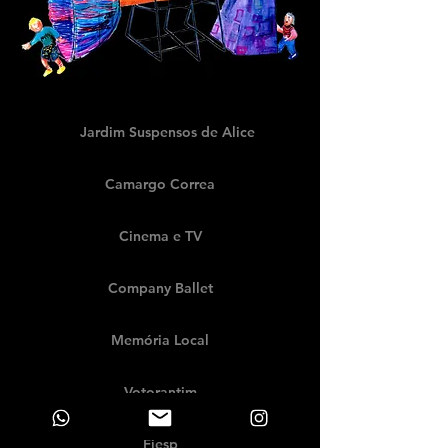
Jardim Suspensos de Alice
Camargo Correa
Cinema e TV
Company Ballet
Memória Local
Votorantim
Fiesp