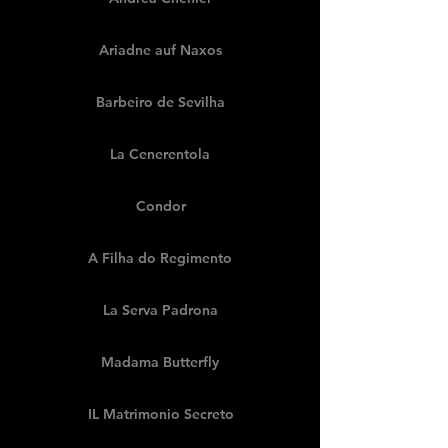
Ariadne auf Naxos
Barbeiro de Sevilha
La Cenerentola
Condor
A Filha do Regimento
La Serva Padrona
Madama Butterfly
IL Matrimonio Secreto