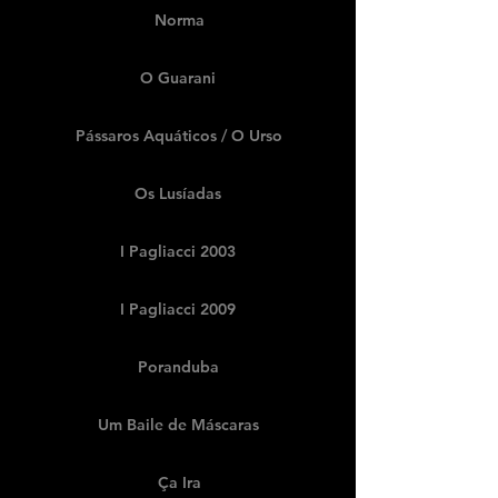
Norma
O Guarani
Pássaros Aquáticos / O Urso
Os Lusíadas
I Pagliacci 2003
I Pagliacci 2009
Poranduba
Um Baile de Máscaras
Ça Ira