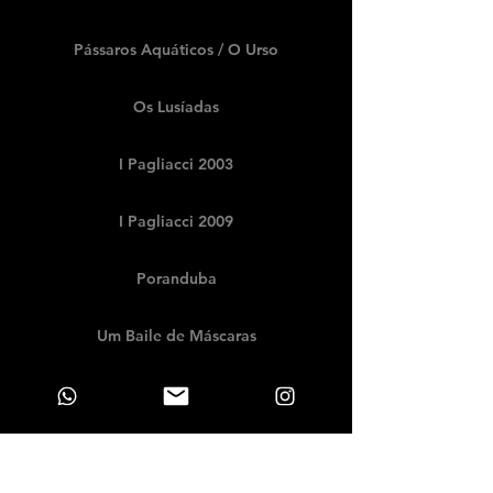
Pássaros Aquáticos / O Urso
Os Lusíadas
I Pagliacci 2003
I Pagliacci 2009
Poranduba
Um Baile de Máscaras
Ça Ira
Porgy and Bess