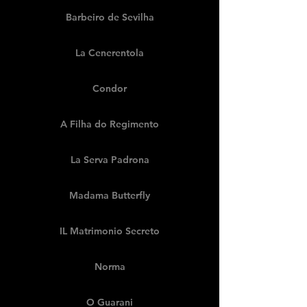
Barbeiro de Sevilha
La Cenerentola
Condor
A Filha do Regimento
La Serva Padrona
Madama Butterfly
IL Matrimonio Secreto
Norma
O Guarani